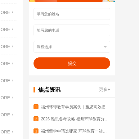

MORE

MORE

MORE

提交
MORE

MORE
焦点资讯
更多+

MORE
福州环球教育学员案例｜雅思高效提分，圆梦理想院校
1

MORE
2026 雅思备考攻略 福州环球教育分享实用技巧
2
福州留学申请选哪家 环球教育一站式服务更省心

3
MORE