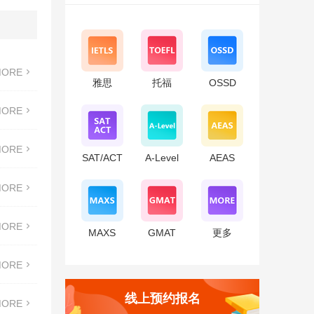

MORE
雅思
托福
OSSD

MORE

MORE
SAT/ACT
A-Level
AEAS

MORE

MORE
MAXS
GMAT
更多

MORE
线上预约报名

MORE