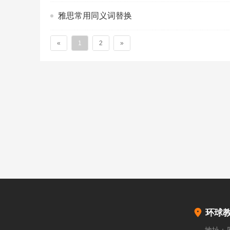
雅思常用同义词替换
«
1
2
»

环球