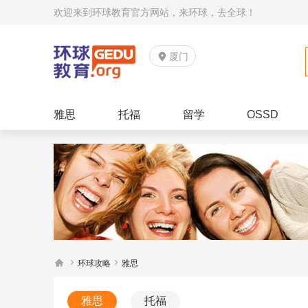
欢迎来到环球教育官方网站，来环球，去全球！

厦门
雅思
托福
留学
OSSD



环球攻略
雅思
雅思
托福