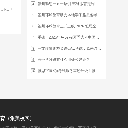
福州雅思一对一培训 环球教育定制化学习方案
4

MORE
福州环球教育助力本地学子雅思备考与留学申请
5
福州环球教育正式上线 2026 雅思全新课程体系
6
重磅！2025年A-Level夏季大考中国区将采用独立命题！难度分析
7
一文读懂剑桥英语CAE考试，原来含金量这么高！
8
高中学雅思有什么用处和好处？
9
雅思官宣6项考试服务重磅升级！雅思机考最快1天出分！
10
教育（集美校区）