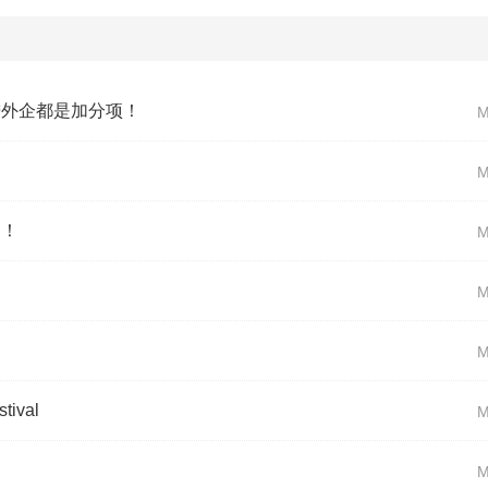
进外企都是加分项！
了！
ival