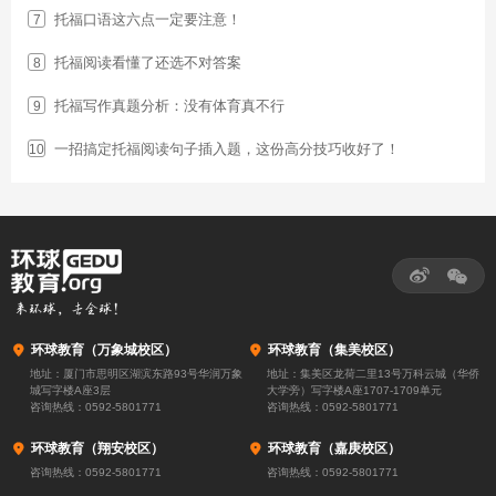
托福口语这六点一定要注意！
7
托福阅读看懂了还选不对答案
8
托福写作真题分析：没有体育真不行
9
一招搞定托福阅读句子插入题，这份高分技巧收好了！
10



环球教育（万象城校区）

环球教育（集美校区）
地址：厦门市思明区湖滨东路93号华润万象
地址：集美区龙荷二里13号万科云城（华侨
城写字楼A座3层
大学旁）写字楼A座1707-1709单元
咨询热线：
0592-5801771
咨询热线：
0592-5801771

环球教育（翔安校区）

环球教育（嘉庚校区）
咨询热线：
0592-5801771
咨询热线：
0592-5801771