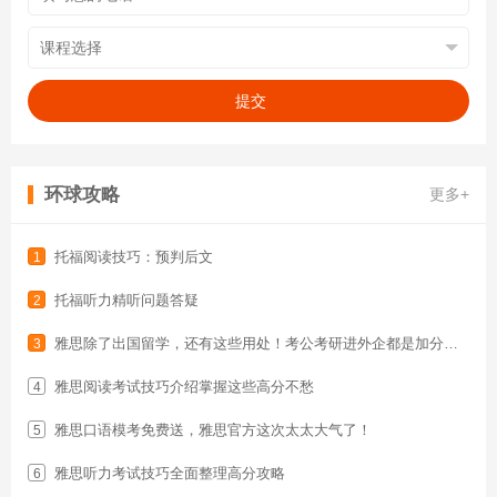
提交
环球攻略
更多+
托福阅读技巧：预判后文
1
托福听力精听问题答疑
2
雅思除了出国留学，还有这些用处！考公考研进外企都是加分项！
3
雅思阅读考试技巧介绍掌握这些高分不愁
4
雅思口语模考免费送，雅思官方这次太太大气了！
5
雅思听力考试技巧全面整理高分攻略
6