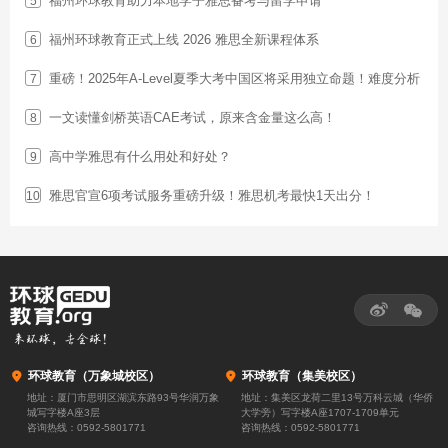
福州环球教育助力本地学子雅思备考与留学申请
5
福州环球教育正式上线 2026 雅思全新课程体系
6
重磅！2025年A-Level夏季大考中国区将采用独立命题！难度分析
7
一文读懂剑桥英语CAE考试，原来含金量这么高！
8
高中学雅思有什么用处和好处？
9
雅思官宣6项考试服务重磅升级！雅思机考最快1天出分！
10



环球教育（万象城校区）

环球教育（集美校区）
地址：厦门市思明区湖滨东路93号华润万象
地址：集美区龙荷二里13号万科云城（华侨
城写字楼A座3层
大学旁）写字楼A座1707-1709单元
咨询热线：
0592-5801771
咨询热线：
0592-5801771