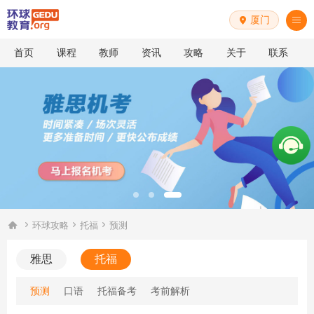
厦门


首页
课程
教师
资讯
攻略
关于
联系




环球攻略
托福
预测
雅思
托福
预测
口语
托福备考
考前解析