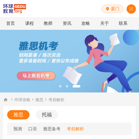
厦门


首页
课程
教师
资讯
攻略
关于
联系




环球攻略
雅思
考前解析
雅思
托福
预测
口语
雅思备考
考前解析