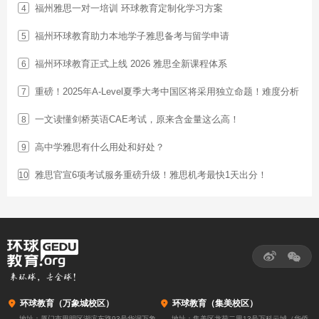
福州雅思一对一培训 环球教育定制化学习方案
4
福州环球教育助力本地学子雅思备考与留学申请
5
福州环球教育正式上线 2026 雅思全新课程体系
6
重磅！2025年A-Level夏季大考中国区将采用独立命题！难度分析
7
一文读懂剑桥英语CAE考试，原来含金量这么高！
8
高中学雅思有什么用处和好处？
9
雅思官宣6项考试服务重磅升级！雅思机考最快1天出分！
10



环球教育（万象城校区）

环球教育（集美校区）
地址：厦门市思明区湖滨东路93号华润万象
地址：集美区龙荷二里13号万科云城（华侨