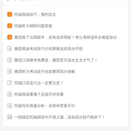
托福阅读技巧：预判后文
1
托福听力精听问题答疑
2
雅思除了出国留学，还有这些用处！考公考研进外企都是加分项！
3
雅思阅读考试技巧介绍掌握这些高分不愁
4
雅思口语模考免费送，雅思官方这次太太大气了！
5
雅思听力考试技巧全面整理高分攻略
6
托福口语这六点一定要注意！
7
托福阅读看懂了还选不对答案
8
托福写作真题分析：没有体育真不行
9
一招搞定托福阅读句子插入题，这份高分技巧收好了！
10