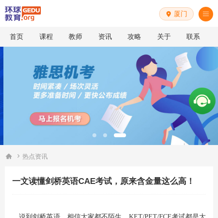
厦门


首页
课程
教师
资讯
攻略
关于
联系


热点资讯
一文读懂剑桥英语CAE考试，原来含金量这么高！
说到剑桥英语，相信大家都不陌生，KET/PET/FCE考试都是大