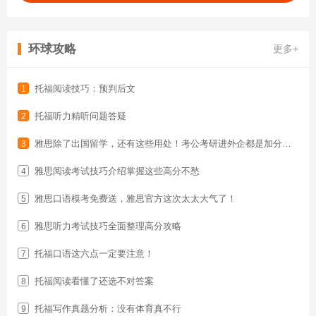
环球攻略
更多+
托福阅读技巧：预判后文
1
托福听力精听问题答疑
2
雅思除了出国留学，还有这些用处！考公考研进外企都是加分项！
3
雅思阅读考试技巧介绍掌握这些高分不愁
4
雅思口语模考免费送，雅思官方这次太太大气了！
5
雅思听力考试技巧全面整理高分攻略
6
托福口语这六点一定要注意！
7
托福阅读看懂了还选不对答案
8
托福写作真题分析：没有体育真不行
9