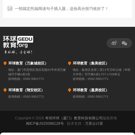
一招搞定托福阅读句子插入题，这份高分技巧收好了！
10



环球教育（万象城校区）

环球教育（集美校区）
地址：厦门市思明区湖滨东路93号华润万象
地址：集美区龙荷二里13号万科云城（华侨
城写字楼A座3层
大学旁）写字楼A座1707-1709单元
咨询热线：
0592-5801771
咨询热线：
0592-5801771

环球教育（翔安校区）

环球教育（嘉庚校区）
咨询热线：
0592-5801771
咨询热线：
0592-5801771
Copyright © 2026
考培环球（厦门）教育科技有限公司
版权所有
闽ICP备2025088128号
技术支持：
万美云计算