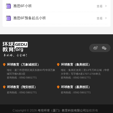
雅思6F小班

查看
雅思6F预备起点小班

查看



环球教育（万象城校区）

环球教育（集美校区）
地址：厦门市思明区湖滨东路93号华润万象
地址：集美区龙荷二里13号万科云城（华侨
城写字楼A座3层
大学旁）写字楼A座1707-1709单元
咨询热线：
0592-5801771
咨询热线：
0592-5801771

环球教育（翔安校区）

环球教育（嘉庚校区）
咨询热线：
0592-5801771
咨询热线：
0592-5801771
Copyright © 2026
考培环球（厦门）教育科技有限公司
版权所有