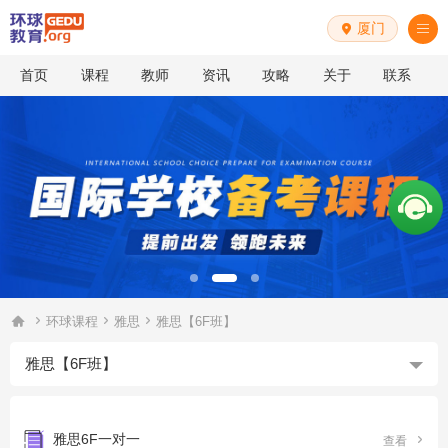
厦门


首页
课程
教师
资讯
攻略
关于
联系




环球课程
雅思
雅思【6F班】
雅思【6F班】
雅思6F一对一

查看