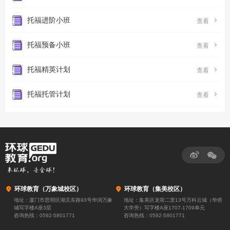
托福进阶小班

查看
托福预备小班

查看
托福精英计划

查看
托福托管计划

查看



环球教育（万象城校区）

环球教育（集美校区）
地址：厦门市思明区湖滨东路93号华润万象
地址：集美区龙荷二里13号万科云城（华侨
城写字楼A座3层
大学旁）写字楼A座1707-1709单元
咨询热线：
0592-5801771
咨询热线：
0592-5801771