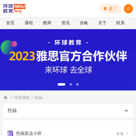
厦门


首页
课程
教师
资讯
攻略
关于
联系



环球课程
托福
托福
托福直达小班

查看