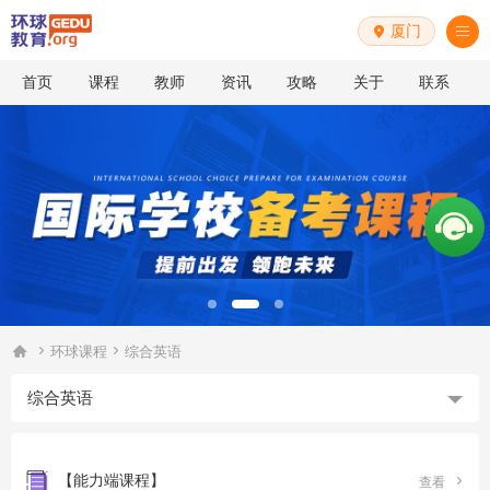
厦门


首页
课程
教师
资讯
攻略
关于
联系



环球课程
综合英语
综合英语
【能力端课程】

查看