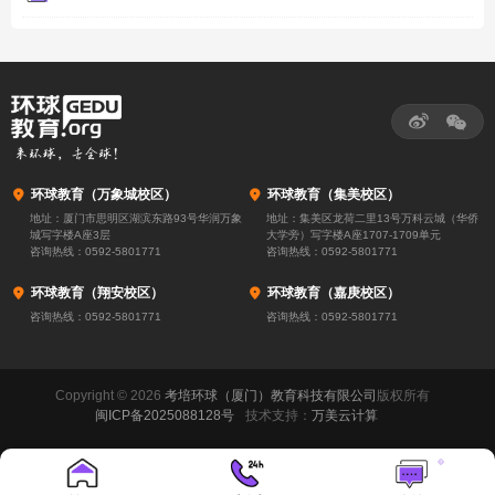



环球教育（万象城校区）

环球教育（集美校区）
地址：厦门市思明区湖滨东路93号华润万象
地址：集美区龙荷二里13号万科云城（华侨
城写字楼A座3层
大学旁）写字楼A座1707-1709单元
咨询热线：
0592-5801771
咨询热线：
0592-5801771

环球教育（翔安校区）

环球教育（嘉庚校区）
咨询热线：
0592-5801771
咨询热线：
0592-5801771
Copyright © 2026
考培环球（厦门）教育科技有限公司
版权所有
闽ICP备2025088128号
技术支持：
万美云计算
3