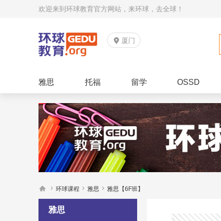
欢迎来到环球教育官方网站，来环球，去全球！

厦门
雅思
托福
留学
OSSD




环球课程
雅思
雅思【6F班】
雅思