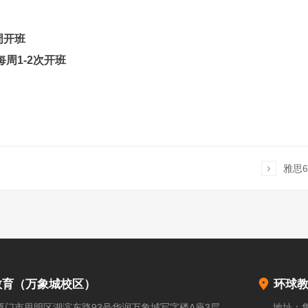
每周开班
 每周1-2次开班

雅思

教育（万象城校区）
环球
厦门市思明区湖滨东路93号华润万象城写字楼A座3层
地址：