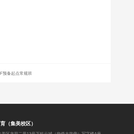
6F预备起点常规班
教育（集美校区）
集美区龙荷二里13号万科云城（华侨大学旁）写字楼A座