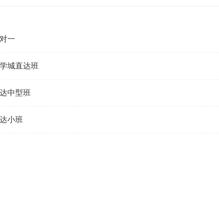
一对一
大学城直达班
直达中型班
直达小班