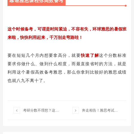
靠谱雅思课程你高效备考
这个时候备考，可谓是时间紧迫，不容有失，环球雅思的暑假班
来啦，快快利用起来，千万别走弯路哇！
要在短短几个月内想要拿高分，就要
快速了解
这个分数标准
要求你做什么、做到什么程度，而最直接省时的方法，就是
利用这个暑假高效备考雅思，那么你拿到比较好的雅思成绩
也就八九不离十了。


考研分数不理想？这份“留学救急”攻略助你成功逆袭！
奔走相告！雅思考试降价啦！