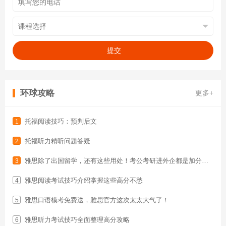
提交
环球攻略
更多+
托福阅读技巧：预判后文
1
托福听力精听问题答疑
2
雅思除了出国留学，还有这些用处！考公考研进外企都是加分项！
3
雅思阅读考试技巧介绍掌握这些高分不愁
4
雅思口语模考免费送，雅思官方这次太太大气了！
5
雅思听力考试技巧全面整理高分攻略
6