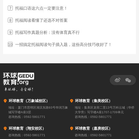
托福口语这六点一定要注意！
7
托福阅读看懂了还选不对答案
8
托福写作真题分析：没有体育真不行
9
一招搞定托福阅读句子插入题，这份高分技巧收好了！
10



环球教育（万象城校区）

环球教育（集美校区）
地址：厦门市思明区湖滨东路93号华润万象
地址：集美区龙荷二里13号万科云城（华侨
城写字楼A座3层
大学旁）写字楼A座1707-1709单元
咨询热线：
0592-5801771
咨询热线：
0592-5801771

环球教育（翔安校区）

环球教育（嘉庚校区）
咨询热线：
0592-5801771
咨询热线：
0592-5801771